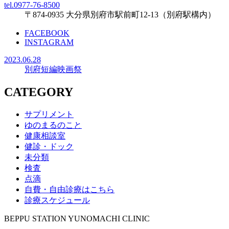
tel.0977-76-8500
〒874-0935 大分県別府市駅前町12-13（別府駅構内）
FACEBOOK
INSTAGRAM
2023.06.28
別府短編映画祭
CATEGORY
サプリメント
ゆのまるのこと
健康相談室
健診・ドック
未分類
検査
点滴
自費・自由診療はこちら
診療スケジュール
BEPPU STATION YUNOMACHI CLINIC