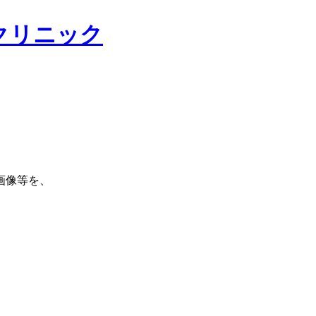
クリニック
画像等を、
。