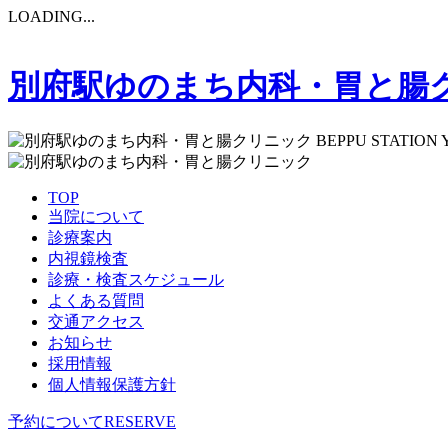
LOADING...
別府駅ゆのまち内科・胃と腸
BEPPU STATION
TOP
当院について
診療案内
内視鏡検査
診療・検査スケジュール
よくある質問
交通アクセス
お知らせ
採用情報
個人情報保護方針
予約について
RESERVE