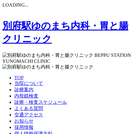
LOADING...
別府駅ゆのまち内科・胃と腸
クリニック
BEPPU STATION
YUNOMACHI CLINIC
TOP
当院について
診療案内
内視鏡検査
診療・検査スケジュール
よくある質問
交通アクセス
お知らせ
採用情報
個人情報保護方針